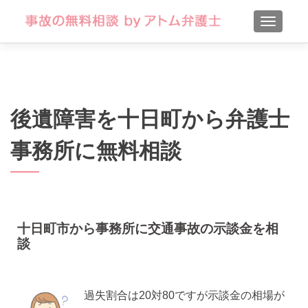
TOGGLE
後遺障害を十日町から弁護士
事務所に無料相談
十日町市から事務所に交通事故の示談金を相
談
過失割合は20対80ですが示談金の相場が