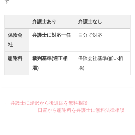
す!
弁護士あり
弁護士なし
保険会
弁護士に対応一任
自分で対応
社
慰謝料
裁判基準(適正相
保険会社基準(低い相
場)
場)
Post
←
弁護士に湯沢から後遺症を無料相談
日置から慰謝料を弁護士に無料法律相談
→
navigation