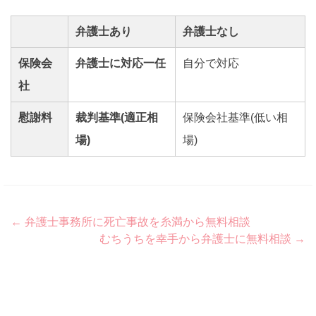
弁護士あり
弁護士なし
保険会
弁護士に対応一任
自分で対応
社
慰謝料
裁判基準(適正相
保険会社基準(低い相
場)
場)
Post
←
弁護士事務所に死亡事故を糸満から無料相談
むちうちを幸手から弁護士に無料相談
→
navigation