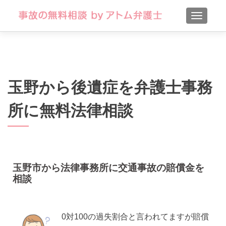
TOGGLE
玉野から後遺症を弁護士事務
所に無料法律相談
玉野市から法律事務所に交通事故の賠償金を
相談
0対100の過失割合と言われてますが賠償