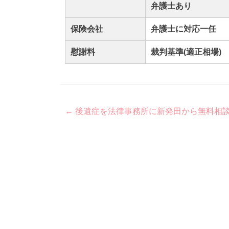
弁護士あり
保険会社
弁護士に対応一任
慰謝料
裁判基準(適正相場)
Post
←
後遺症を法律事務所に新発田から無料相
navigation