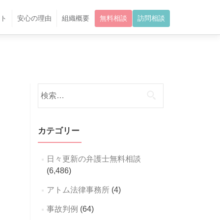
ト
安心の理由
組織概要
無料相談
訪問相談
検
索:
カテゴリー
日々更新の弁護士無料相談
(6,486)
アトム法律事務所
(4)
事故判例
(64)