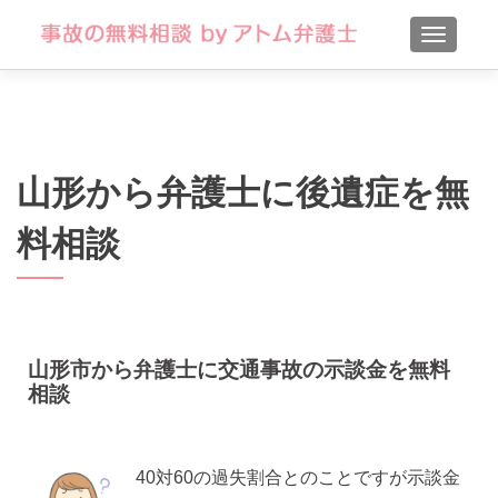
TOGGLE
山形から弁護士に後遺症を無
料相談
山形市から弁護士に交通事故の示談金を無料
相談
40対60の過失割合とのことですが示談金