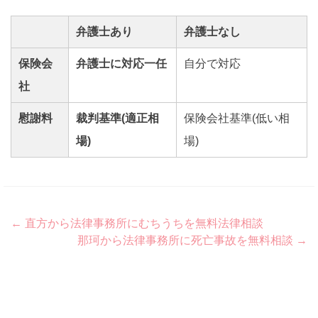
弁護士あり
弁護士なし
保険会
弁護士に対応一任
自分で対応
社
慰謝料
裁判基準(適正相
保険会社基準(低い相
場)
場)
Post
←
直方から法律事務所にむちうちを無料法律相談
那珂から法律事務所に死亡事故を無料相談
→
navigation