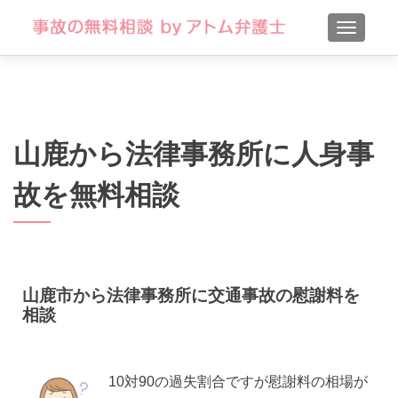
TOGGLE
山鹿から法律事務所に人身事
故を無料相談
山鹿市から法律事務所に交通事故の慰謝料を
相談
10対90の過失割合ですが慰謝料の相場が