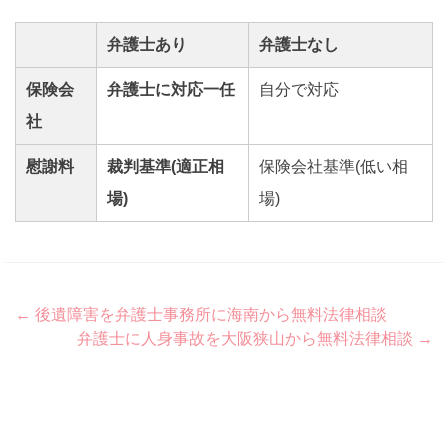
弁護士あり
弁護士なし
保険会
弁護士に対応一任
自分で対応
社
慰謝料
裁判基準(適正相
保険会社基準(低い相
場)
場)
Post
←
後遺障害を弁護士事務所に海南から無料法律相談
弁護士に人身事故を大阪狭山から無料法律相談
→
navigation