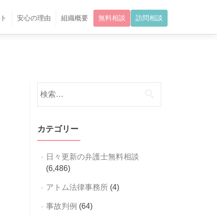
ト
安心の理由
組織概要
無料相談
訪問相談
検
索:
カテゴリー
日々更新の弁護士無料相談
(6,486)
アトム法律事務所
(4)
事故判例
(64)