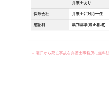
弁護士あり
保険会社
弁護士に対応一任
慰謝料
裁判基準(適正相場)
Post
←
瀬戸から死亡事故を弁護士事務所に無料
navigation