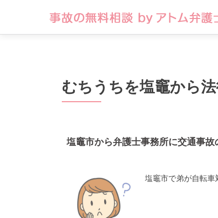
むちうちを塩竈から法
塩竈市から弁護士事務所に交通事故
塩竈市で弟が自転車