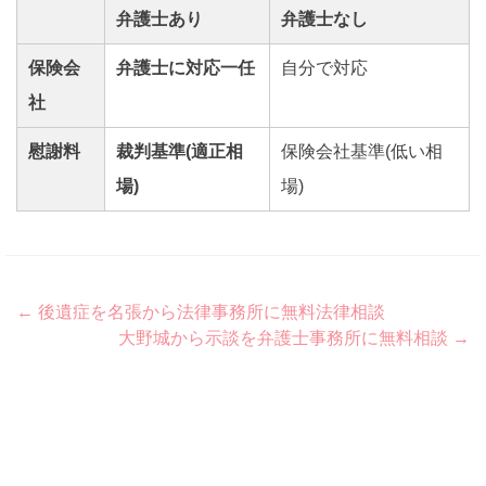
弁護士あり
弁護士なし
保険会
弁護士に対応一任
自分で対応
社
慰謝料
裁判基準(適正相
保険会社基準(低い相
場)
場)
Post
←
後遺症を名張から法律事務所に無料法律相談
大野城から示談を弁護士事務所に無料相談
→
navigation