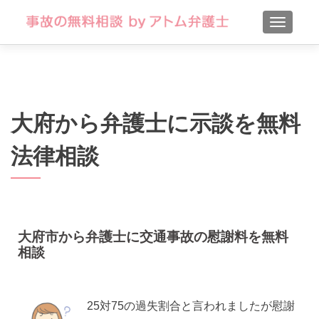
TOGGLE
大府から弁護士に示談を無料
法律相談
大府市から弁護士に交通事故の慰謝料を無料
相談
25対75の過失割合と言われましたが慰謝