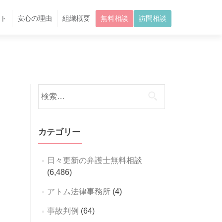
ト
安心の理由
組織概要
無料相談
訪問相談
検
索:
カテゴリー
日々更新の弁護士無料相談
(6,486)
アトム法律事務所
(4)
事故判例
(64)