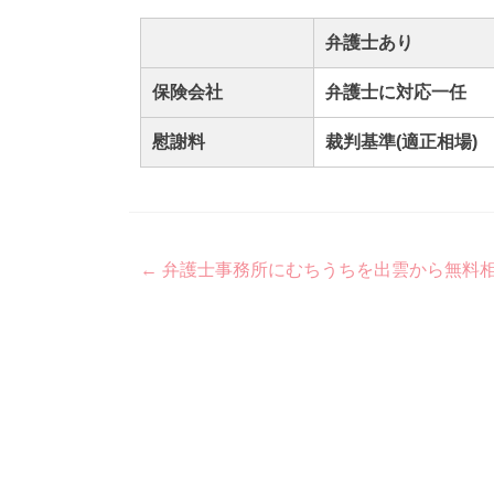
弁護士あり
保険会社
弁護士に対応一任
慰謝料
裁判基準(適正相場)
Post
←
弁護士事務所にむちうちを出雲から無料
navigation