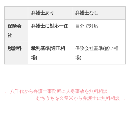
弁護士あり
弁護士なし
保険会
弁護士に対応一任
自分で対応
社
慰謝料
裁判基準(適正相
保険会社基準(低い相
場)
場)
Post
←
八千代から弁護士事務所に人身事故を無料相談
むちうちを久留米から弁護士に無料相談
→
navigation